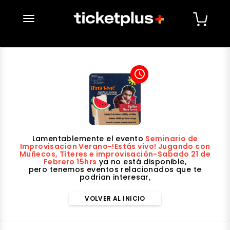
desplegar navegación
access_time
Lamentablemente el evento
Seminario de
Improvisacion Verano-!Estás vivo! Jugando con
Muñecos, Títeres e improvisación-Sabado 21 de
Febrero 15hrs
ya no está disponible,
pero tenemos eventos relacionados que te
podrian interesar,
VOLVER AL INICIO