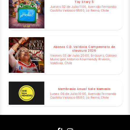
Toy Story 5
Jueves 02 de Julio 11:00, Avenida Fernando
Castillo Velasco 8580, La Reina, Chile
Abonos C.D. Valdivia Campeonato de
clausura 2026
Viernes 03 de Julio 20:00, Errázuriz, Coliseo
Municipal Antonio Azurmendy Riveros,
Valdivia, Chile
Membresía Anual Sala Nemesio
Lunes 06 de Julio 10:00, Avenida Fernando
Castillo Velasco 8580, La Reina, Chile