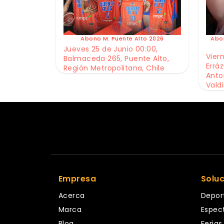
Abono M. Puente Alto 2026
Abo
Jueves 25 de Junio 00:00,
Viern
Balmaceda 265, Puente Alto,
Erráz
Región Metropolitana, Chile
Anto
Valdi
Empresa
Solu
Acerca
Depor
Marca
Espec
Blog
Ferias