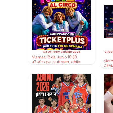
Circo Tony Caluga 2026
Circo
Viernes 12 de Junio 18:00,
Viern
J7G9+QVJ Quilicura, Chile
C5HM