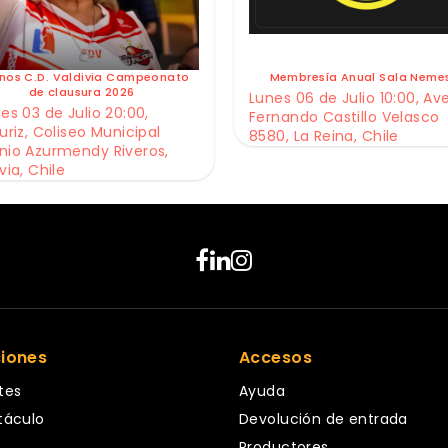
nos C.D. Valdivia Campeonato
Membresía Anual Sala Neme
de clausura 2026
Lunes 06 de Julio 10:00, Av
es 03 de Julio 20:00,
Fernando Castillo Velasco
uriz, Coliseo Municipal
8580, La Reina, Chile
nio Azurmendy Riveros,
via, Chile
ciones
Accesos
tes
Ayuda
táculo
Devolución de entrada
Productores