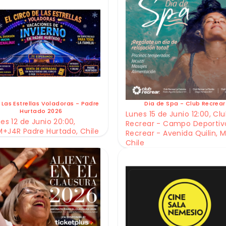
 Las Estrellas Voladoras - Padre
Dia de Spa - Club Recrear
Hurtado 2026
Lunes 15 de Junio 12:00, Cl
es 12 de Junio 20:00,
Recrear - Campo Deportiv
+J4R Padre Hurtado, Chile
Recrear - Avenida Quilin, M
Chile