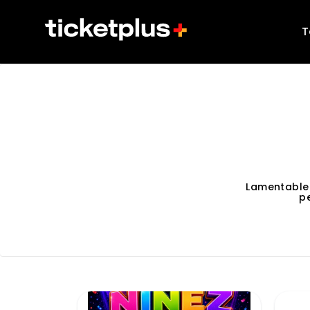
T
Lamentable
p