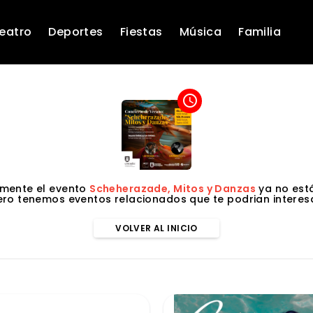
eatro
Deportes
Fiestas
Música
Familia
access_time
mente el evento
Scheherazade, Mitos y Danzas
ya no está
ero tenemos eventos relacionados que te podrian interesa
VOLVER AL INICIO