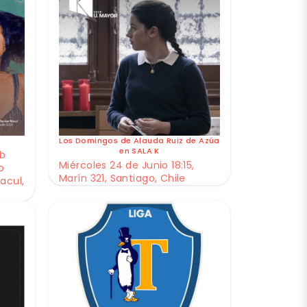
Los Domingos de Alauda Ruiz de Azúa
en SALA K
ub
Miércoles 24 de Junio 18:15,
o
Marín 321, Santiago, Chile
acul,