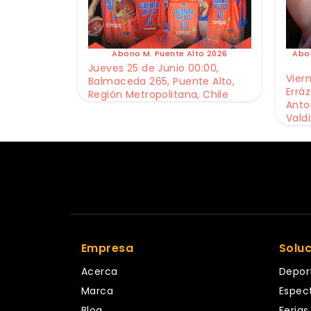
Abono M. Puente Alto 2026
Abo
Jueves 25 de Junio 00:00,
Viern
Balmaceda 265, Puente Alto,
Erráz
Región Metropolitana, Chile
Anto
Valdi
Empresa
Solu
Acerca
Depor
Marca
Espec
Blog
Ferias