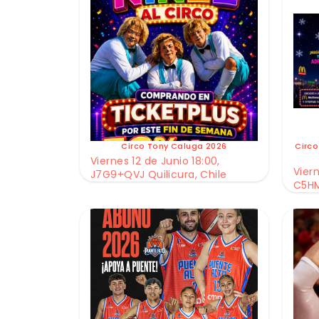
Circo Tony Caluga 2026
Circo
Viernes 12 de Junio 18:00,
Viern
J7G9+QVJ Quilicura, Chile
C5HM