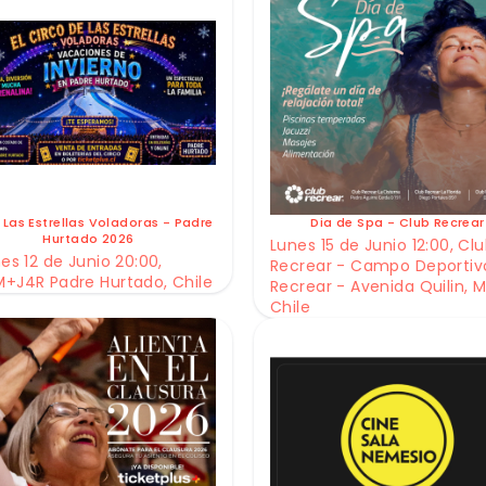
 Las Estrellas Voladoras - Padre
Dia de Spa - Club Recrear
Hurtado 2026
Lunes 15 de Junio 12:00, Cl
es 12 de Junio 20:00,
Recrear - Campo Deportiv
+J4R Padre Hurtado, Chile
Recrear - Avenida Quilin, M
Chile