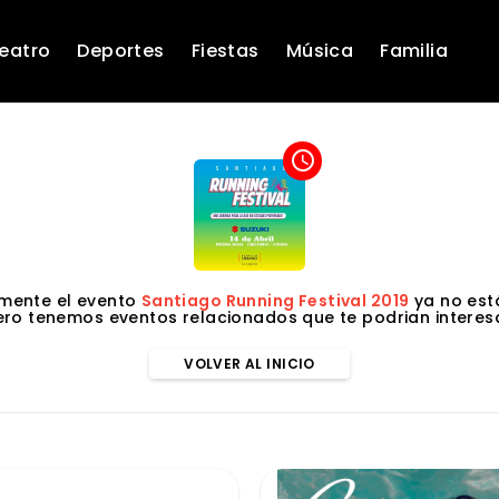
eatro
Deportes
Fiestas
Música
Familia
access_time
mente el evento
Santiago Running Festival 2019
ya no está
ero tenemos eventos relacionados que te podrian interesa
VOLVER AL INICIO