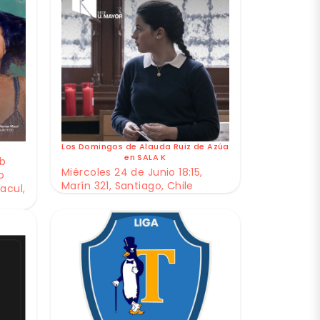
Los Domingos de Alauda Ruiz de Azúa
en SALA K
ub
Miércoles 24 de Junio 18:15,
o
Marín 321, Santiago, Chile
acul,