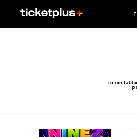
T
Lamentable
p