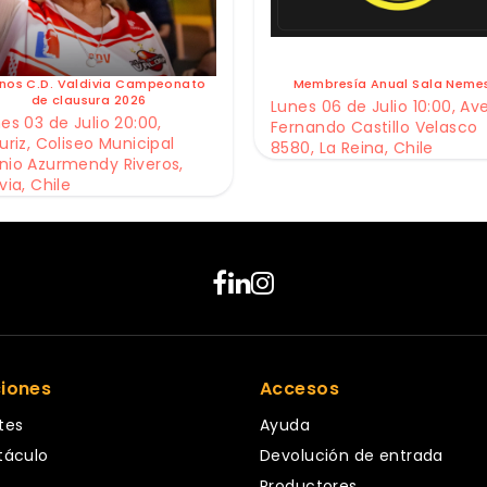
nos C.D. Valdivia Campeonato
Membresía Anual Sala Neme
de clausura 2026
Lunes 06 de Julio 10:00, Av
es 03 de Julio 20:00,
Fernando Castillo Velasco
uriz, Coliseo Municipal
8580, La Reina, Chile
nio Azurmendy Riveros,
via, Chile
ciones
Accesos
tes
Ayuda
táculo
Devolución de entrada
Productores