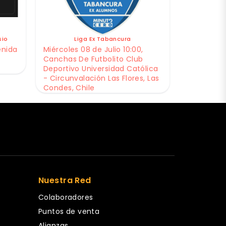
sio
Liga Ex Tabancura
enida
Miércoles 08 de Julio 10:00,
Canchas De Futbolito Club
Deportivo Universidad Católica
- Circunvalación Las Flores, Las
Condes, Chile
Nuestra Red
Colaboradores
Puntos de venta
Alianzas