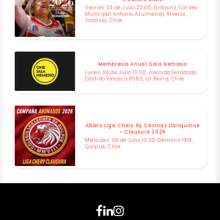
Viernes 03 de Julio 20:00, Errázuriz, Coliseo
Municipal Antonio Azurmendy Riveros,
Valdivia, Chile
Membresía Anual Sala Nemesio
Lunes 06 de Julio 10:00, Avenida Fernando
Castillo Velasco 8580, La Reina, Chile
Abono Liga Chery by Cecinas Llanquihue
- Clausura 2026
Miércoles 08 de Julio 10:00, Géminis 1918,
Quilpué, Chile