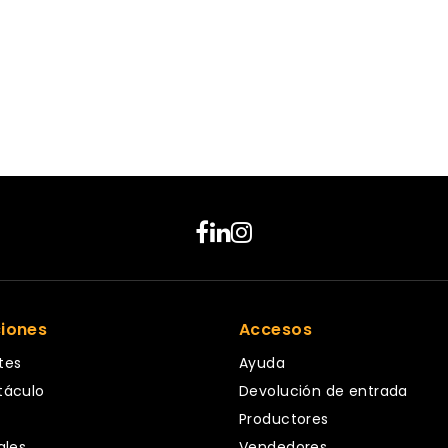
ciones
Accesos
tes
Ayuda
táculo
Devolución de entrada
Productores
ales
Vendedores