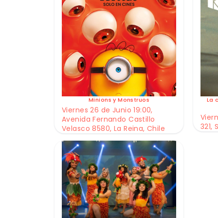
Minions y Monstruos
La 
Viernes 26 de Junio 19:00,
Viern
Avenida Fernando Castillo
321, 
Velasco 8580, La Reina, Chile