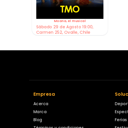
Moana, el musical
Sábado 29 de Agosto 19:00,
Carmen 252, Ovalle, Chile
Empresa
Solu
Acerca
Depor
Marca
Espec
Blog
Ferias
Términos y condiciones
Festiv