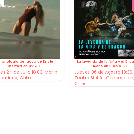
cronología del agua de Kristen
La Leyenda de la Niña y el Dra
Stewart en SALA K
Hecho en Biobío '26
es 24 de Julio 18:00, Marín
Jueves 06 de Agosto 19:30,
Santiago, Chile
Teatro Biobío, Concepción
Chile