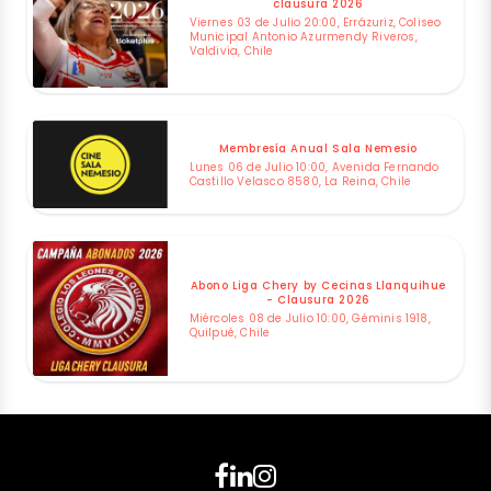
clausura 2026
Viernes 03 de Julio 20:00, Errázuriz, Coliseo
Municipal Antonio Azurmendy Riveros,
Valdivia, Chile
Membresía Anual Sala Nemesio
Lunes 06 de Julio 10:00, Avenida Fernando
Castillo Velasco 8580, La Reina, Chile
Abono Liga Chery by Cecinas Llanquihue
- Clausura 2026
Miércoles 08 de Julio 10:00, Géminis 1918,
Quilpué, Chile