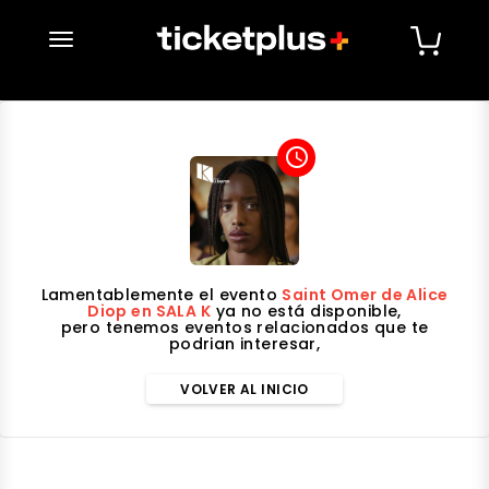
desplegar navegación
access_time
Lamentablemente el evento
Saint Omer de Alice
Diop en SALA K
ya no está disponible,
pero tenemos eventos relacionados que te
podrian interesar,
VOLVER AL INICIO