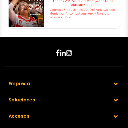
Abonos C.D. Valdivia Campeonato de
clausura 2026
Viernes 03 de Julio 20:00, Errázuriz, Coliseo
Municipal Antonio Azurmendy Riveros,
Valdivia, Chile
Empresa
Soluciones
Accesos