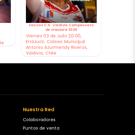
Abonos C.D. Valdivia Campeonato
de clausura 2026
Viernes 03 de Julio 20:00,
Errázuriz, Coliseo Municipal
le
Antonio Azurmendy Riveros,
Valdivia, Chile
Nuestra Red
Colaboradores
Puntos de venta