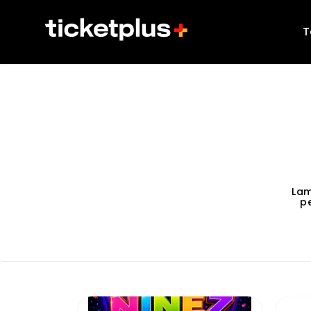
T
Lam
p