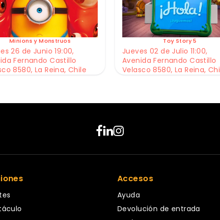
Minions y Monstruos
Toy Story 5
es 26 de Junio 19:00,
Jueves 02 de Julio 11:00,
ida Fernando Castillo
Avenida Fernando Castillo
sco 8580, La Reina, Chile
Velasco 8580, La Reina, Chi
ciones
Accesos
tes
Ayuda
táculo
Devolución de entrada