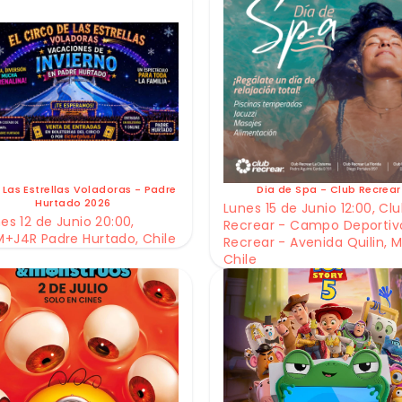
 Las Estrellas Voladoras - Padre
Dia de Spa - Club Recrear
Hurtado 2026
Lunes 15 de Junio 12:00, Cl
es 12 de Junio 20:00,
Recrear - Campo Deportiv
+J4R Padre Hurtado, Chile
Recrear - Avenida Quilin, M
Chile