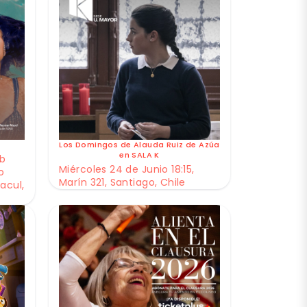
Los Domingos de Alauda Ruiz de Azúa
en SALA K
ub
Miércoles 24 de Junio 18:15,
o
Marín 321, Santiago, Chile
acul,