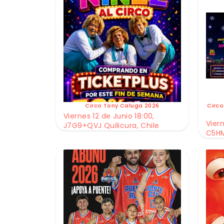
Circo Tony Caluga 2026
Circo
Viernes 12 de Junio 18:00,
Viern
J7G9+QVJ Quilicura, Chile
C5HM