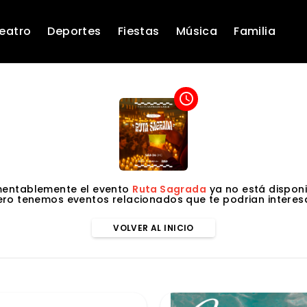
eatro
Deportes
Fiestas
Música
Familia
access_time
entablemente el evento
Ruta Sagrada
ya no está disponi
ero tenemos eventos relacionados que te podrian interesa
VOLVER AL INICIO