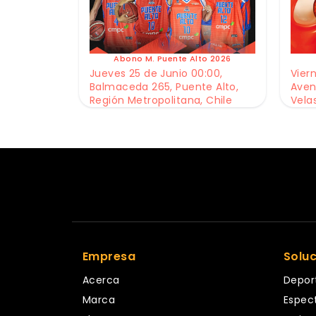
Abono M. Puente Alto 2026
Jueves 25 de Junio 00:00,
Viern
Balmaceda 265, Puente Alto,
Aven
Región Metropolitana, Chile
Vela
Empresa
Solu
Acerca
Depor
Marca
Espec