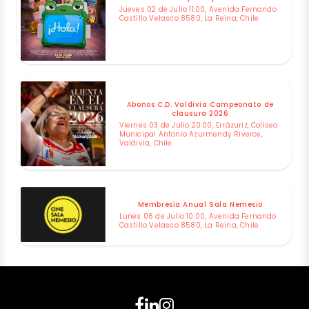
Jueves 02 de Julio 11:00, Avenida Fernando
Castillo Velasco 8580, La Reina, Chile
Abonos C.D. Valdivia Campeonato de
clausura 2026
Viernes 03 de Julio 20:00, Errázuriz, Coliseo
Municipal Antonio Azurmendy Riveros,
Valdivia, Chile
Membresía Anual Sala Nemesio
Lunes 06 de Julio 10:00, Avenida Fernando
Castillo Velasco 8580, La Reina, Chile