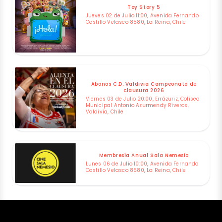
Toy Story 5
Jueves 02 de Julio 11:00, Avenida Fernando
Castillo Velasco 8580, La Reina, Chile
Abonos C.D. Valdivia Campeonato de
clausura 2026
Viernes 03 de Julio 20:00, Errázuriz, Coliseo
Municipal Antonio Azurmendy Riveros,
Valdivia, Chile
Membresía Anual Sala Nemesio
Lunes 06 de Julio 10:00, Avenida Fernando
Castillo Velasco 8580, La Reina, Chile