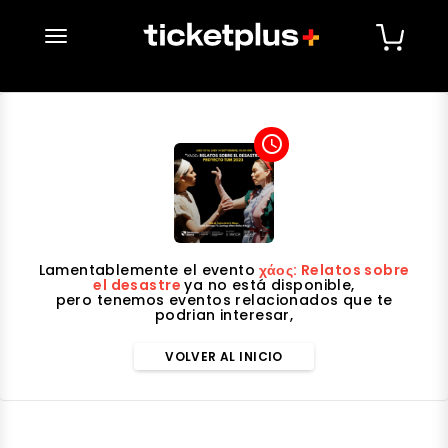
desplegar navegación
access_time
Lamentablemente el evento
χάος: Relatos sobre
el desastre
ya no está disponible,
pero tenemos eventos relacionados que te
podrian interesar,
VOLVER AL INICIO