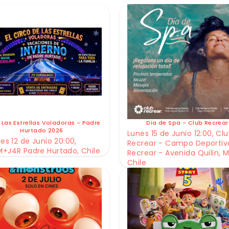
 Las Estrellas Voladoras - Padre
Dia de Spa - Club Recrear
Hurtado 2026
Lunes 15 de Junio 12:00, Cl
es 12 de Junio 20:00,
Recrear - Campo Deportiv
+J4R Padre Hurtado, Chile
Recrear - Avenida Quilin, M
Chile