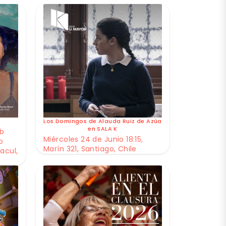
Los Domingos de Alauda Ruiz de Azúa
en SALA K
ub
Miércoles 24 de Junio 18:15,
o
Marín 321, Santiago, Chile
acul,