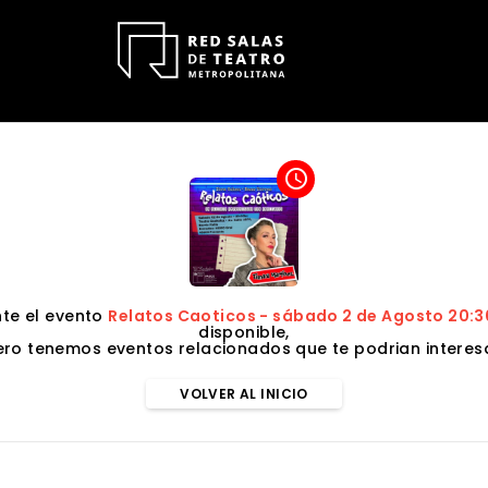
access_time
te el evento
Relatos Caoticos - sábado 2 de Agosto 20:3
disponible,
ero tenemos eventos relacionados que te podrian interesa
VOLVER AL INICIO