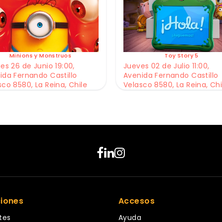
Minions y Monstruos
Toy Story 5
es 26 de Junio 19:00,
Jueves 02 de Julio 11:00,
ida Fernando Castillo
Avenida Fernando Castillo
sco 8580, La Reina, Chile
Velasco 8580, La Reina, Chi
ciones
Accesos
tes
Ayuda