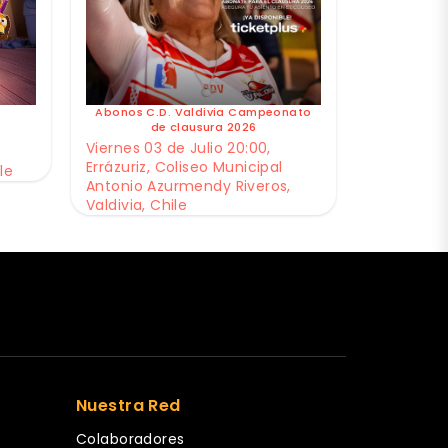
Abonos C.D. Valdivia Campeonato
de clausura 2026
Viernes 03 de Julio 20:00,
Errázuriz, Coliseo Municipal
le
Antonio Azurmendy Riveros,
Valdivia, Chile
Nuestra Red
Colaboradores