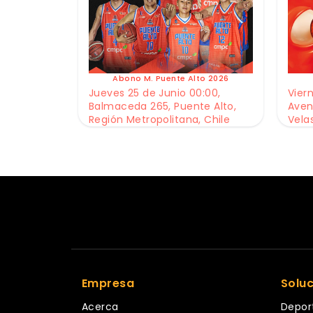
Abono M. Puente Alto 2026
Jueves 25 de Junio 00:00,
Viern
Balmaceda 265, Puente Alto,
Aven
Región Metropolitana, Chile
Vela
Empresa
Solu
Acerca
Depor