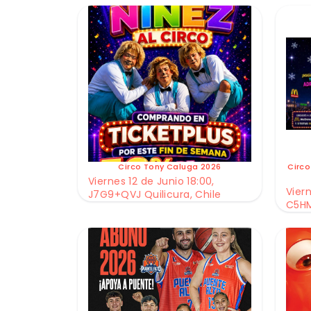
Circo Tony Caluga 2026
Circo
Viernes 12 de Junio 18:00,
Viern
J7G9+QVJ Quilicura, Chile
C5HM