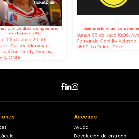
nos C.D. Valdivia Campeonato
Membresía Anual Sala Neme
de clausura 2026
Lunes 06 de Julio 10:00, Av
es 03 de Julio 20:00,
Fernando Castillo Velasco
uriz, Coliseo Municipal
8580, La Reina, Chile
nio Azurmendy Riveros,
via, Chile
ciones
Accesos
tes
Ayuda
táculo
Devolución de entrada