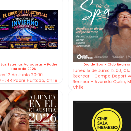
 Las Estrellas Voladoras - Padre
Dia de Spa - Club Recrear
Hurtado 2026
Lunes 15 de Junio 12:00, Cl
es 12 de Junio 20:00,
Recrear - Campo Deportiv
+J4R Padre Hurtado, Chile
Recrear - Avenida Quilin, M
Chile