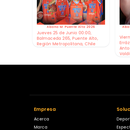
Abono M. Puente Alto 2026
Abo
Jueves 25 de Junio 00:00,
Viern
Balmaceda 265, Puente Alto,
Erráz
Región Metropolitana, Chile
Anto
Valdi
Empresa
Solu
Acerca
Depor
Marca
Espec