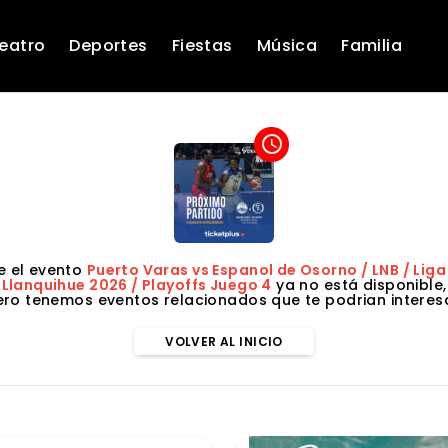
eatro
Deportes
Fiestas
Música
Familia
access_time
 el evento
Puerto Varas vs Espanol de Osorno / LNB / Lig
Llanquihue 2026 / Playoffs Juego 4
ya no está disponible,
ero tenemos eventos relacionados que te podrian interesa
VOLVER AL INICIO