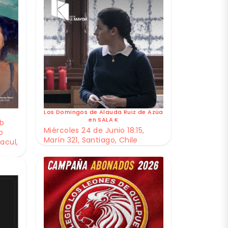
Los Domingos de Alauda Ruiz de Azúa
en SALA K
ub
Miércoles 24 de Junio 18:15,
o
Marín 321, Santiago, Chile
acul,