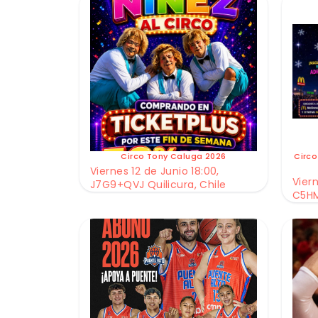
Circo Tony Caluga 2026
Circo
Viernes 12 de Junio 18:00,
Viern
J7G9+QVJ Quilicura, Chile
C5HM