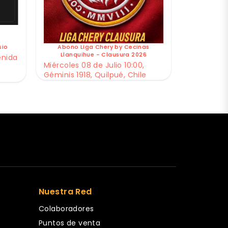
sio
Abono Liga Chery by Cecinas
Llanquihue - Clausura 2026
enida
Miércoles 08 de Julio 10:00,
Géminis 1918, Quilpué, Chile
Nuestra Red
Colaboradores
Puntos de venta