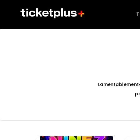
T
Lamentablemente
p