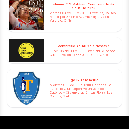
Abonos C.D. Valdivia Campeonato de
clausura 2026
Viernes 03 de Julio 20:00, Errázuriz, Coliseo
Municipal Antonio Azurmendy Riveros,
Valdivia, Chile
Membresía Anual Sala Nemesio
Lunes 06 de Julio 10:00, Avenida Fernando
Castillo Velasco 8580, La Reina, Chile
Liga Ex Tabancura
Miércoles 08 de Julio 10:00, Canchas De
Futbolito Club Deportivo Universidad
Católica - Circunvalación Las Flores, Las
Condes, Chile