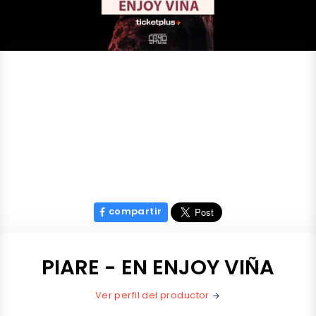
compartir
PIARE - EN ENJOY VIÑA
Ver perfil del productor
arrow_forward