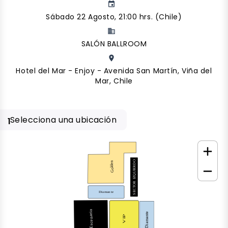
event
Sábado 22 Agosto, 21:00 hrs. (Chile)
business
SALÓN BALLROOM
place
Hotel del Mar - Enjoy - Avenida San Martín, Viña del
Mar, Chile
Selecciona una ubicación
1
SECTOR IZQUIERDO
Golden
Diamante
Escenario
Diamante
VIP