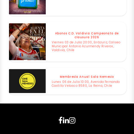
Abonos C.D. Valdivia Campeonato de
clausura 2026
Viernes 03 de Julio 20:00, Errázuriz, Coliseo
Municipal Antonio Azurmendy Riveros,
Valdivia, Chile
Membresía Anual Sala Nemesio
Lunes 06 de Julio 10:00, Avenida Fernando
Castillo Velasco 8580, La Reina, Chile