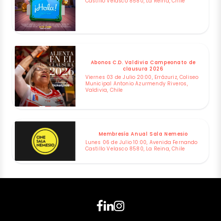
Castillo Velasco 8580, La Reina, Chile
Abonos C.D. Valdivia Campeonato de
clausura 2026
Viernes 03 de Julio 20:00, Errázuriz, Coliseo
Municipal Antonio Azurmendy Riveros,
Valdivia, Chile
Membresía Anual Sala Nemesio
Lunes 06 de Julio 10:00, Avenida Fernando
Castillo Velasco 8580, La Reina, Chile