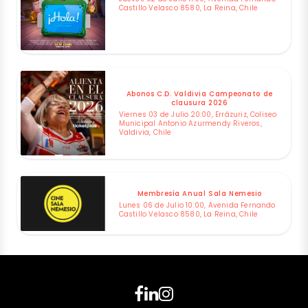
Castillo Velasco 8580, La Reina, Chile
Abonos C.D. Valdivia Campeonato de
clausura 2026
Viernes 03 de Julio 20:00, Errázuriz, Coliseo
Municipal Antonio Azurmendy Riveros,
Valdivia, Chile
Membresía Anual Sala Nemesio
Lunes 06 de Julio 10:00, Avenida Fernando
Castillo Velasco 8580, La Reina, Chile