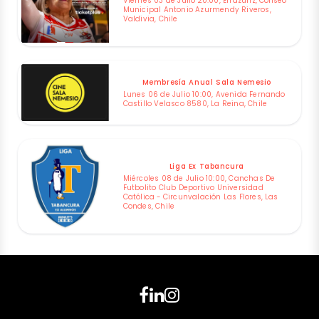
Viernes 03 de Julio 20:00, Errázuriz, Coliseo
Municipal Antonio Azurmendy Riveros,
Valdivia, Chile
Membresía Anual Sala Nemesio
Lunes 06 de Julio 10:00, Avenida Fernando
Castillo Velasco 8580, La Reina, Chile
Liga Ex Tabancura
Miércoles 08 de Julio 10:00, Canchas De
Futbolito Club Deportivo Universidad
Católica - Circunvalación Las Flores, Las
Condes, Chile