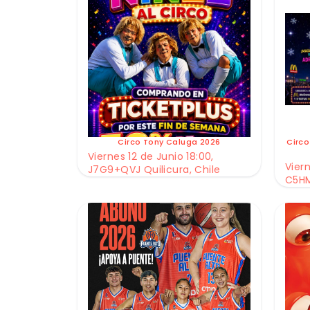
Circo Tony Caluga 2026
Circo
Viernes 12 de Junio 18:00,
Viern
J7G9+QVJ Quilicura, Chile
C5HM