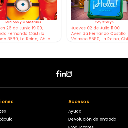
Minions y Monstruos
Toy Story 5
es 26 de Junio 19:00,
Jueves 02 de Julio 11:00,
ida Fernando Castillo
Avenida Fernando Castillo
sco 8580, La Reina, Chile
Velasco 8580, La Reina, Chi
ciones
Accesos
tes
Ayuda
táculo
Devolución de entrada
Productores