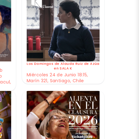
Los Domingos de Alauda Ruiz de Azúa
en SALA K
ub
Miércoles 24 de Junio 18:15,
o
Marín 321, Santiago, Chile
acul,