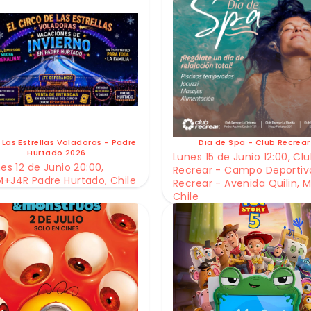
 Las Estrellas Voladoras - Padre
Dia de Spa - Club Recrear
Hurtado 2026
Lunes 15 de Junio 12:00, Cl
es 12 de Junio 20:00,
Recrear - Campo Deportiv
+J4R Padre Hurtado, Chile
Recrear - Avenida Quilin, M
Chile