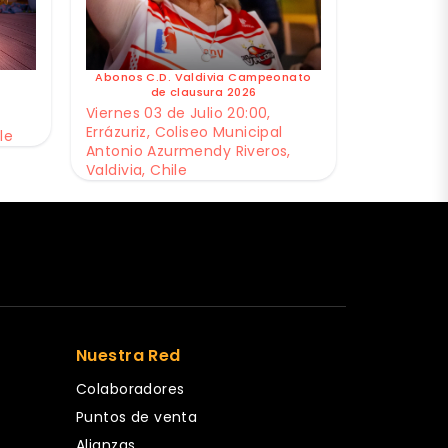
Abonos C.D. Valdivia Campeonato
de clausura 2026
Viernes 03 de Julio 20:00,
Errázuriz, Coliseo Municipal
le
Antonio Azurmendy Riveros,
Valdivia, Chile
Nuestra Red
Colaboradores
Puntos de venta
Alianzas