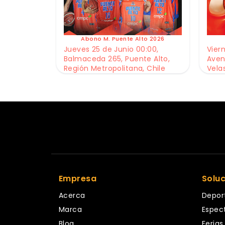
Abono M. Puente Alto 2026
Jueves 25 de Junio 00:00,
Viern
Balmaceda 265, Puente Alto,
Aven
Región Metropolitana, Chile
Vela
Empresa
Solu
Acerca
Depor
Marca
Espec
Blog
Ferias