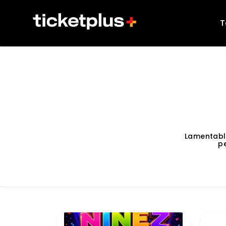
T
Lamentabl
p