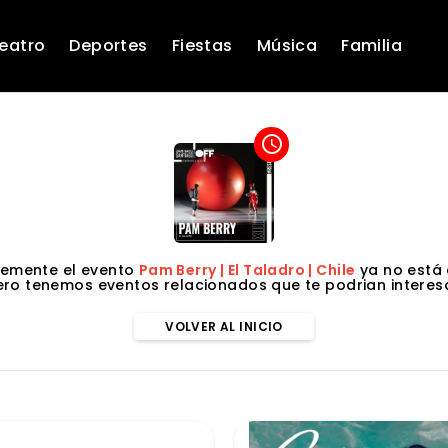
eatro
Deportes
Fiestas
Música
Familia
access_time
emente el evento
Pam Berry | El Taladro | Chile
ya no está 
ero tenemos eventos relacionados que te podrian interesa
VOLVER AL INICIO