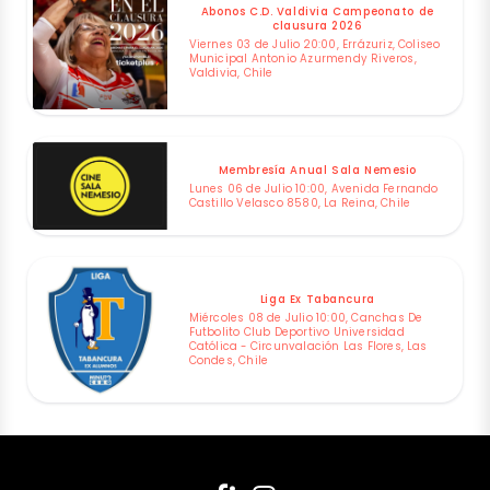
Abonos C.D. Valdivia Campeonato de
clausura 2026
Viernes 03 de Julio 20:00, Errázuriz, Coliseo
Municipal Antonio Azurmendy Riveros,
Valdivia, Chile
Membresía Anual Sala Nemesio
Lunes 06 de Julio 10:00, Avenida Fernando
Castillo Velasco 8580, La Reina, Chile
Liga Ex Tabancura
Miércoles 08 de Julio 10:00, Canchas De
Futbolito Club Deportivo Universidad
Católica - Circunvalación Las Flores, Las
Condes, Chile