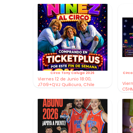
Circo Tony Caluga 2026
Circo
Viernes 12 de Junio 18:00,
Viern
J7G9+QVJ Quilicura, Chile
C5HM