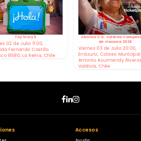
Toy Story 5
Abonos C.D. Valdivia Campeo
de clausura 2026
s 02 de Julio 11:00,
Viernes 03 de Julio 20:00,
ida Fernando Castillo
Errázuriz, Coliseo Municipal
sco 8580, La Reina, Chile
Antonio Azurmendy Riveros
Valdivia, Chile
ciones
Accesos
tes
Ayuda