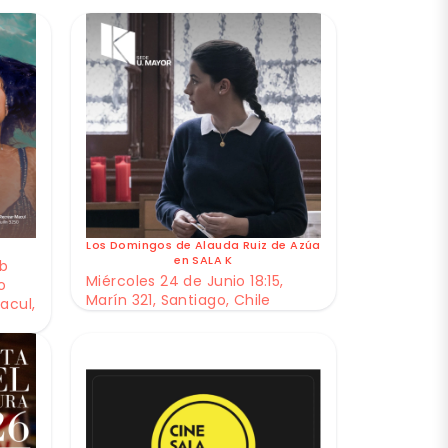
Los Domingos de Alauda Ruiz de Azúa
en SALA K
ub
Miércoles 24 de Junio 18:15,
o
Marín 321, Santiago, Chile
acul,