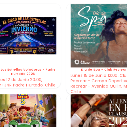
 Las Estrellas Voladoras - Padre
Dia de Spa - Club Recrear
Hurtado 2026
Lunes 15 de Junio 12:00, Cl
es 12 de Junio 20:00,
Recrear - Campo Deportiv
+J4R Padre Hurtado, Chile
Recrear - Avenida Quilin, M
Chile