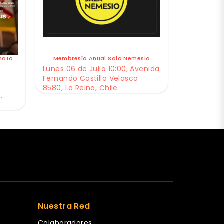
nato
Membresía Anual Sala Nemesio
Lunes 06 de Julio 10:00, Avenida
Fernando Castillo Velasco
8580, La Reina, Chile
,
Nuestra Red
Colaboradores