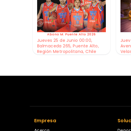
Abono M. Puente Alto 2026
Jueves 25 de Junio 00:00,
Jueve
Balmaceda 265, Puente Alto,
Aven
Región Metropolitana, Chile
Vela
Empresa
Solu
Acerca
Depor