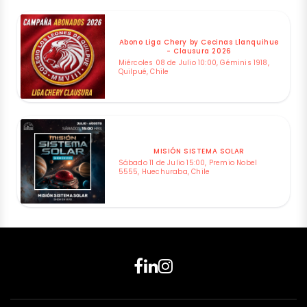
Abono Liga Chery by Cecinas Llanquihue
- Clausura 2026
Miércoles 08 de Julio 10:00, Géminis 1918,
Quilpué, Chile
MISIÓN SISTEMA SOLAR
Sábado 11 de Julio 15:00, Premio Nobel
5555, Huechuraba, Chile