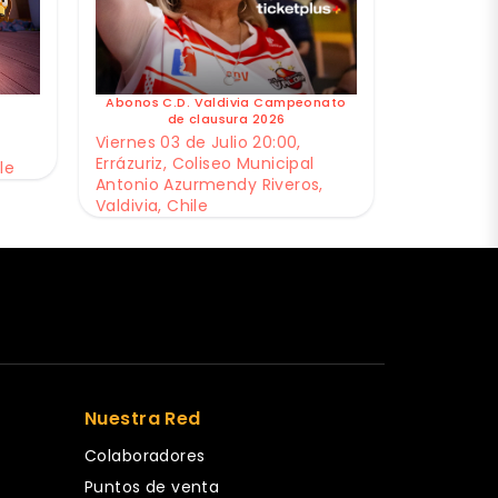
Abonos C.D. Valdivia Campeonato
de clausura 2026
Viernes 03 de Julio 20:00,
Errázuriz, Coliseo Municipal
le
Antonio Azurmendy Riveros,
Valdivia, Chile
Nuestra Red
Colaboradores
Puntos de venta