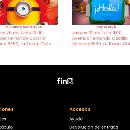
Minions y Monstruos
Toy Story 5
es 26 de Junio 19:00,
Jueves 02 de Julio 11:00,
ida Fernando Castillo
Avenida Fernando Castillo
sco 8580, La Reina, Chile
Velasco 8580, La Reina, Chi
ciones
Accesos
tes
Ayuda
táculo
Devolución de entrada