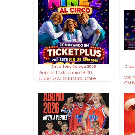
Circo Tony Caluga 2026
Circo
Viernes 12 de Junio 18:00,
Viern
J7G9+QVJ Quilicura, Chile
C5HM