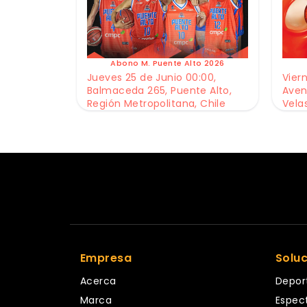
Abono M. Puente Alto 2026
Jueves 25 de Junio 00:00,
Viern
Balmaceda 265, Puente Alto,
Aven
Región Metropolitana, Chile
Vela
Empresa
Solu
Acerca
Depor
Marca
Espec