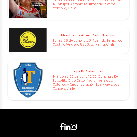
Viernes 03 de Julio 20:00, Errázuriz, Coliseo
Municipal Antonio Azurmendy Riveros,
Valdivia, Chile
Membresía Anual Sala Nemesio
Lunes 06 de Julio 10:00, Avenida Fernando
Castillo Velasco 8580, La Reina, Chile
Liga Ex Tabancura
Miércoles 08 de Julio 10:00, Canchas De
Futbolito Club Deportivo Universidad
Católica - Circunvalación Las Flores, Las
Condes, Chile