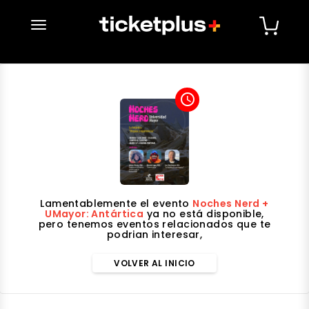
desplegar navegación
access_time
Lamentablemente el evento
Noches Nerd +
UMayor: Antártica
ya no está disponible,
pero tenemos eventos relacionados que te
podrian interesar,
VOLVER AL INICIO