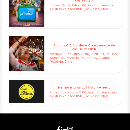
Toy Story 5
Jueves 02 de Julio 11:00, Avenida Fernando
Castillo Velasco 8580, La Reina, Chile
Abonos C.D. Valdivia Campeonato de
clausura 2026
Viernes 03 de Julio 20:00, Errázuriz, Coliseo
Municipal Antonio Azurmendy Riveros,
Valdivia, Chile
Membresía Anual Sala Nemesio
Lunes 06 de Julio 10:00, Avenida Fernando
Castillo Velasco 8580, La Reina, Chile