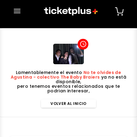
desplegar navegación
access_time
Lamentablemente el evento
No te olvides de
Agustina - colectivo The Baby Braiers
ya no está
disponible,
pero tenemos eventos relacionados que te
podrian interesar,
VOLVER AL INICIO