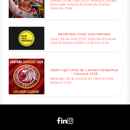
Viernes 03 de Julio 20:00, Errázuriz, Coliseo
Municipal Antonio Azurmendy Riveros,
Valdivia, Chile
Membresía Anual Sala Nemesio
Lunes 06 de Julio 10:00, Avenida Fernando
Castillo Velasco 8580, La Reina, Chile
Abono Liga Chery by Cecinas Llanquihue
- Clausura 2026
Miércoles 08 de Julio 10:00, Géminis 1918,
Quilpué, Chile