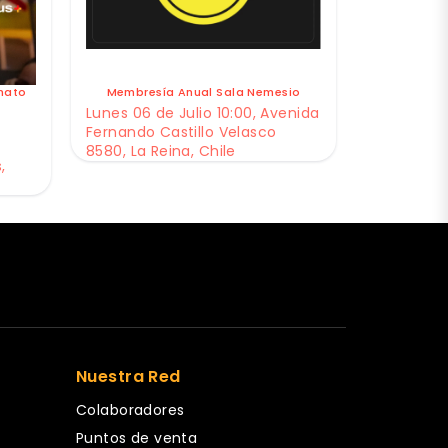
nato
Membresía Anual Sala Nemesio
Lunes 06 de Julio 10:00, Avenida
Fernando Castillo Velasco
8580, La Reina, Chile
,
Nuestra Red
Colaboradores
Puntos de venta