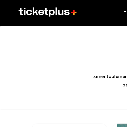
T
Lamentablemen
p