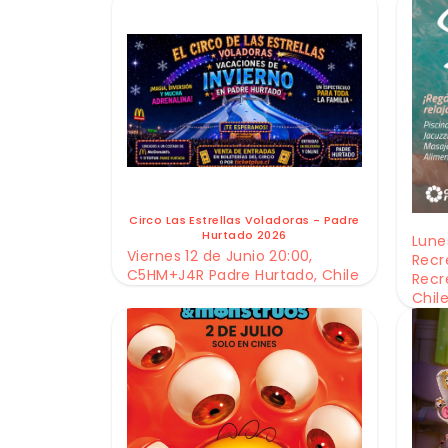
Circo Las Estrellas Voladoras - Padre
Hurtado 2026
Lunes
Viernes 12 de Junio 20:00,
Recr
C5HM+J4R Padre Hurtado, Chile
Recr
Chil