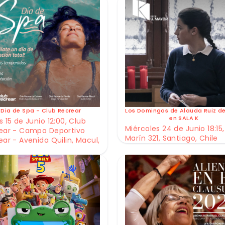
Dia de Spa - Club Recrear
Los Domingos de Alauda Ruiz d
en SALA K
 15 de Junio 12:00, Club
Miércoles 24 de Junio 18:15,
ear - Campo Deportivo
Marín 321, Santiago, Chile
ear - Avenida Quilin, Macul,
e