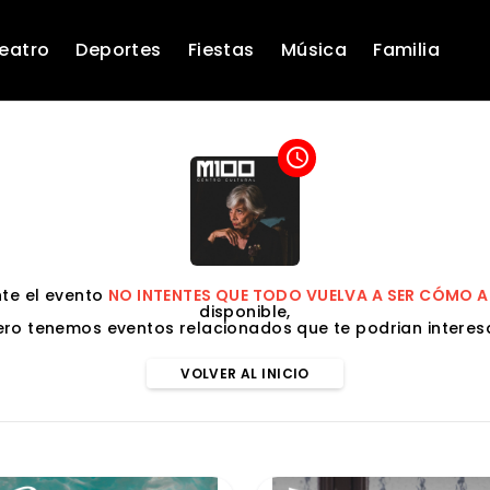
eatro
Deportes
Fiestas
Música
Familia
access_time
te el evento
NO INTENTES QUE TODO VUELVA A SER CÓMO 
disponible,
ero tenemos eventos relacionados que te podrian interesa
VOLVER AL INICIO