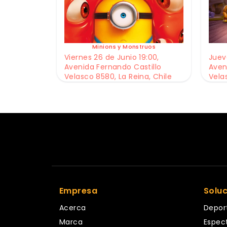
Minions y Monstruos
Viernes 26 de Junio 19:00,
Jueve
Avenida Fernando Castillo
Aven
Velasco 8580, La Reina, Chile
Vela
Empresa
Solu
Acerca
Depor
Marca
Espec