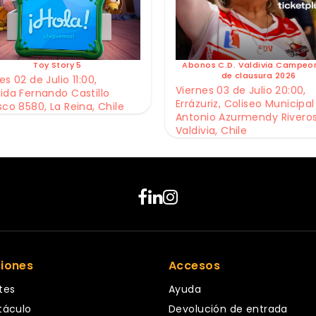
Toy Story 5
Abonos C.D. Valdivia Campeo
de clausura 2026
s 02 de Julio 11:00,
Viernes 03 de Julio 20:00,
ida Fernando Castillo
Errázuriz, Coliseo Municipal
sco 8580, La Reina, Chile
Antonio Azurmendy Riveros
Valdivia, Chile
ciones
Accesos
tes
Ayuda
táculo
Devolución de entrada