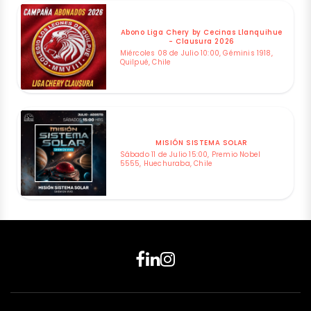
Abono Liga Chery by Cecinas Llanquihue
- Clausura 2026
Miércoles 08 de Julio 10:00, Géminis 1918,
Quilpué, Chile
MISIÓN SISTEMA SOLAR
Sábado 11 de Julio 15:00, Premio Nobel
5555, Huechuraba, Chile