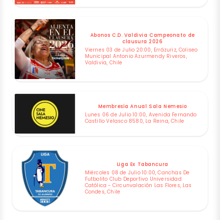
Abonos C.D. Valdivia Campeonato de
clausura 2026
Viernes 03 de Julio 20:00, Errázuriz, Coliseo
Municipal Antonio Azurmendy Riveros,
Valdivia, Chile
Membresía Anual Sala Nemesio
Lunes 06 de Julio 10:00, Avenida Fernando
Castillo Velasco 8580, La Reina, Chile
Liga Ex Tabancura
Miércoles 08 de Julio 10:00, Canchas De
Futbolito Club Deportivo Universidad
Católica - Circunvalación Las Flores, Las
Condes, Chile