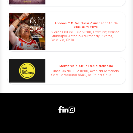
Abonos C.D. Valdivia Campeonato de
clausura 2026
Viernes 03 de Julio 20:00, Errázuriz, Coliseo
Municipal Antonio Azurmendy Riveros,
Valdivia, Chile
Membresía Anual Sala Nemesio
Lunes 06 de Julio 10:00, Avenida Fernando
Castillo Velasco 8580, La Reina, Chile