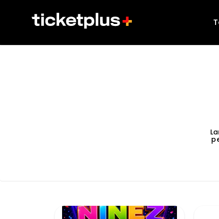
T
La
p