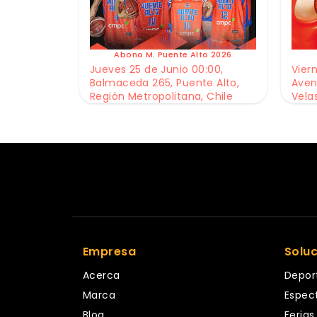
Abono M. Puente Alto 2026
Jueves 25 de Junio 00:00,
Viern
Balmaceda 265, Puente Alto,
Aven
Región Metropolitana, Chile
Vela
Empresa
Solu
Acerca
Depor
Marca
Espec
Blog
Ferias