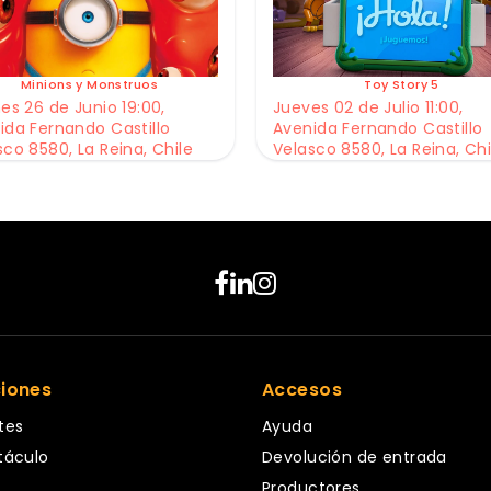
Minions y Monstruos
Toy Story 5
es 26 de Junio 19:00,
Jueves 02 de Julio 11:00,
ida Fernando Castillo
Avenida Fernando Castillo
sco 8580, La Reina, Chile
Velasco 8580, La Reina, Chi
ciones
Accesos
tes
Ayuda
táculo
Devolución de entrada
Productores