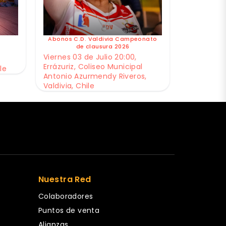
Abonos C.D. Valdivia Campeonato
de clausura 2026
Viernes 03 de Julio 20:00,
Errázuriz, Coliseo Municipal
le
Antonio Azurmendy Riveros,
Valdivia, Chile
Nuestra Red
Colaboradores
Puntos de venta
Alianzas