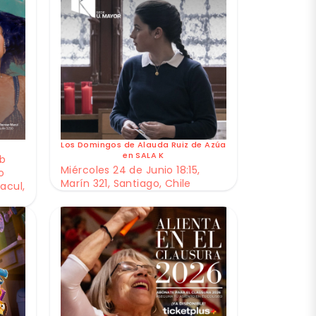
Los Domingos de Alauda Ruiz de Azúa
en SALA K
ub
Miércoles 24 de Junio 18:15,
o
Marín 321, Santiago, Chile
acul,