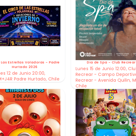
 Las Estrellas Voladoras - Padre
Dia de Spa - Club Recrear
Hurtado 2026
Lunes 15 de Junio 12:00, Cl
es 12 de Junio 20:00,
Recrear - Campo Deportiv
+J4R Padre Hurtado, Chile
Recrear - Avenida Quilin, M
Chile