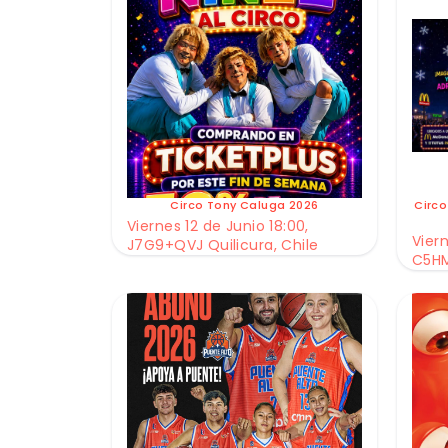
Circo Tony Caluga 2026
Circo
Viernes 12 de Junio 18:00,
Viern
J7G9+QVJ Quilicura, Chile
C5HM