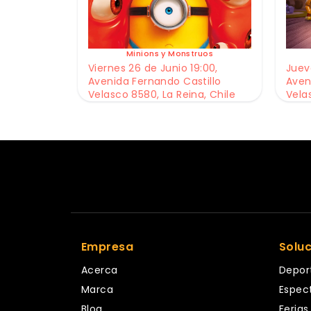
Minions y Monstruos
Viernes 26 de Junio 19:00,
Jueve
Avenida Fernando Castillo
Aven
Velasco 8580, La Reina, Chile
Vela
Empresa
Solu
Acerca
Depor
Marca
Espec
Blog
Ferias