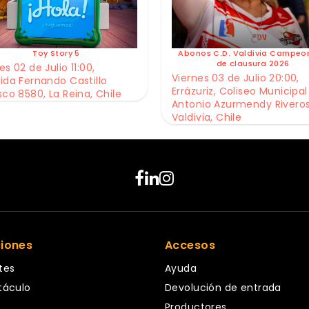
Toy Story 5
Abonos C.D. Valdivia Campeo
de clausura 2026
s 02 de Julio 11:00,
Viernes 03 de Julio 20:00,
ida Fernando Castillo
Errázuriz, Coliseo Municipal
sco 8580, La Reina, Chile
Antonio Azurmendy Riveros
Valdivia, Chile
ciones
Accesos
tes
Ayuda
táculo
Devolución de entrada
Productores