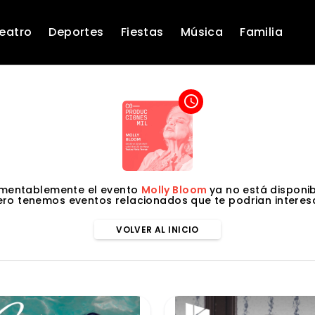
eatro
Deportes
Fiestas
Música
Familia
access_time
mentablemente el evento
Molly Bloom
ya no está disponib
ero tenemos eventos relacionados que te podrian interesa
VOLVER AL INICIO