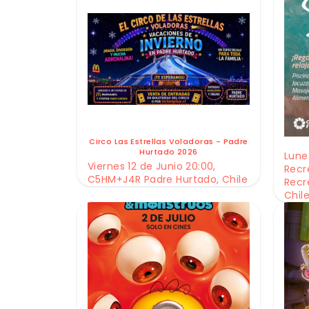
Circo Las Estrellas Voladoras - Padre
Hurtado 2026
Lunes
Viernes 12 de Junio 20:00,
Recr
C5HM+J4R Padre Hurtado, Chile
Recr
Chil