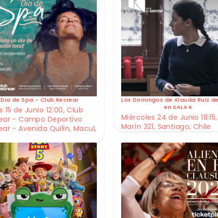
Dia de Spa - Club Recrear
Los Domingos de Alauda Ruiz d
en SALA K
 15 de Junio 12:00, Club
Miércoles 24 de Junio 18:15,
ear - Campo Deportivo
Marín 321, Santiago, Chile
ear - Avenida Quilin, Macul,
e