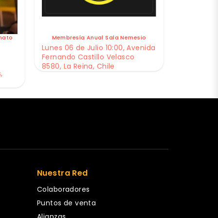
nato
Membresía Anual Sala Nemesio
Lunes 06 de Julio 10:00, Avenida
Fernando Castillo Velasco
8580, La Reina, Chile
,
Nuestra Red
Colaboradores
Puntos de venta
Alianzas