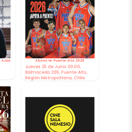
e Azúa
Abono M. Puente Alto 2026
Jueves 25 de Junio 00:00,
Balmaceda 265, Puente Alto,
Región Metropolitana, Chile