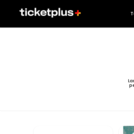
T
La
p