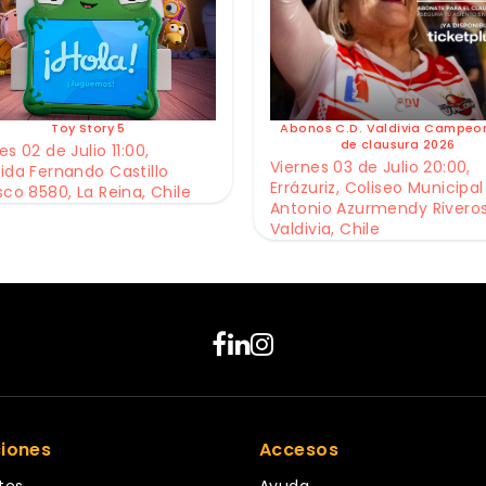
Toy Story 5
Abonos C.D. Valdivia Campeo
de clausura 2026
s 02 de Julio 11:00,
Viernes 03 de Julio 20:00,
ida Fernando Castillo
Errázuriz, Coliseo Municipal
sco 8580, La Reina, Chile
Antonio Azurmendy Riveros
Valdivia, Chile
ciones
Accesos
tes
Ayuda