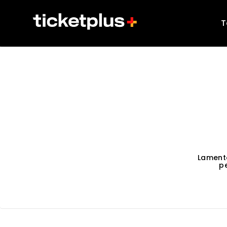
T
Lament
p