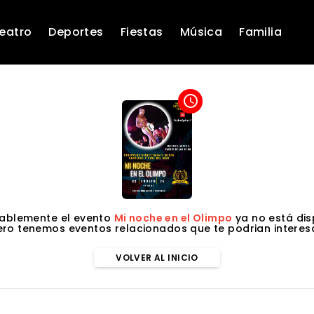
eatro
Deportes
Fiestas
Música
Familia
access_time
ablemente el evento
Mi noche en el Olimpo
ya no está dis
ero tenemos eventos relacionados que te podrian interesa
VOLVER AL INICIO