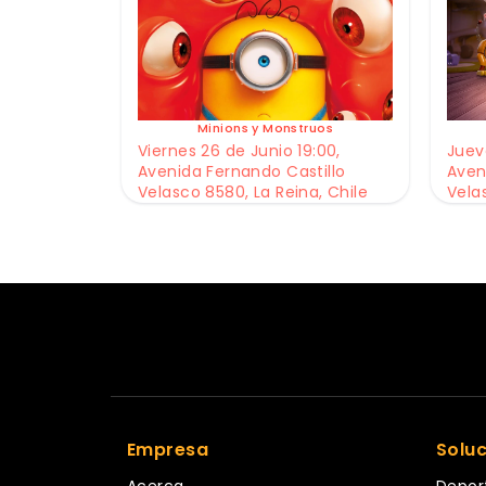
Minions y Monstruos
Viernes 26 de Junio 19:00,
Jueve
Avenida Fernando Castillo
Aven
Velasco 8580, La Reina, Chile
Vela
Empresa
Solu
Acerca
Depor