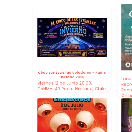
Circo Las Estrellas Voladoras - Padre
Hurtado 2026
Lunes
Viernes 12 de Junio 20:00,
Recr
C5HM+J4R Padre Hurtado, Chile
Recr
Chil