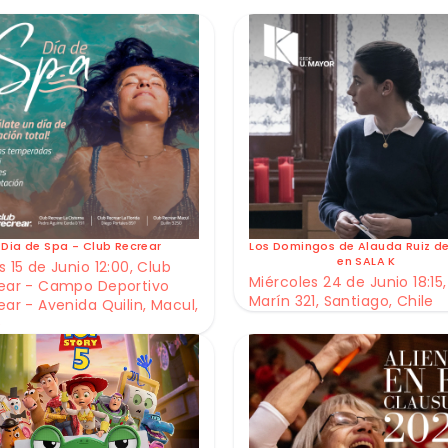
Dia de Spa - Club Recrear
Los Domingos de Alauda Ruiz d
en SALA K
 15 de Junio 12:00, Club
Miércoles 24 de Junio 18:15,
ear - Campo Deportivo
Marín 321, Santiago, Chile
ear - Avenida Quilin, Macul,
e