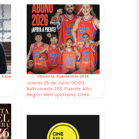
e Azúa
Abono M. Puente Alto 2026
Jueves 25 de Junio 00:00,
Balmaceda 265, Puente Alto,
Región Metropolitana, Chile