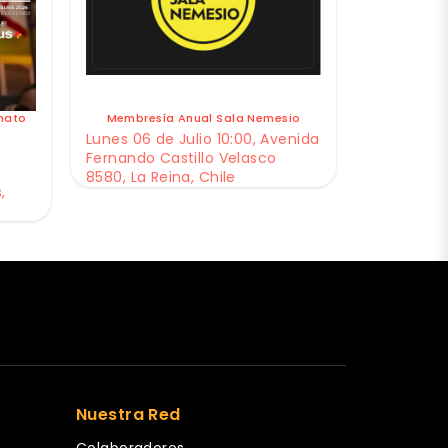
nato
Membresía Anual Sala Nemesio
Lunes 06 de Julio 10:00, Avenida
Fernando Castillo Velasco
8580, La Reina, Chile
,
Nuestra Red
Colaboradores