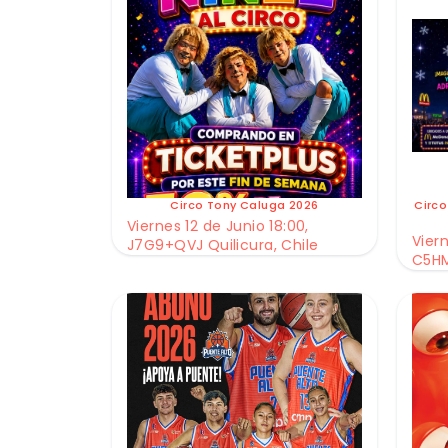
Circo Tony Caluga 2026
Circo
Viernes 12 de Junio 18:00,
Viern
J7G9+QVJ Quilicura, Chile
C5HM