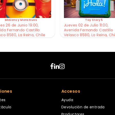
Minions y Monstruos
Toy Story 5
es 26 de Junio 19:00,
Jueves 02 de Julio 11:00,
ida Fernando Castillo
Avenida Fernando Castillo
sco 8580, La Reina, Chile
Velasco 8580, La Reina, Chi
ciones
Accesos
tes
Ayuda
táculo
Devolución de entrada
Productores