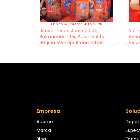
Abono M. Puente Alto 2026
Jueves 25 de Junio 00:00,
Viern
Balmaceda 265, Puente Alto,
Aven
Región Metropolitana, Chile
Vela
Empresa
Solu
Acerca
Depor
Marca
Espec
Blog
Ferias