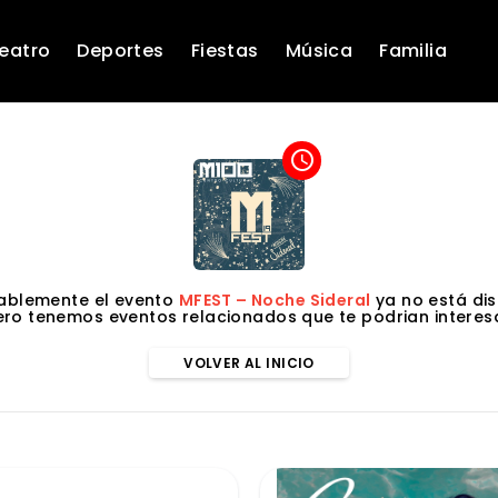
eatro
Deportes
Fiestas
Música
Familia
access_time
ablemente el evento
MFEST – Noche Sideral
ya no está dis
ero tenemos eventos relacionados que te podrian interesa
VOLVER AL INICIO