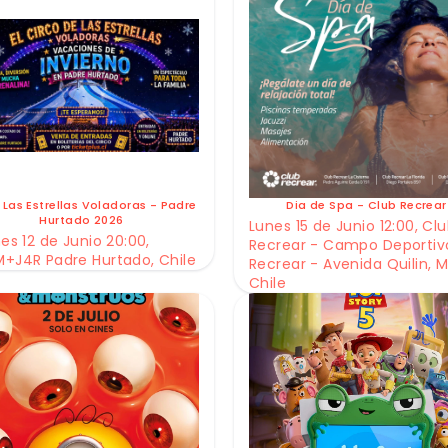
 Las Estrellas Voladoras - Padre
Dia de Spa - Club Recrear
Hurtado 2026
Lunes 15 de Junio 12:00, Cl
es 12 de Junio 20:00,
Recrear - Campo Deportiv
+J4R Padre Hurtado, Chile
Recrear - Avenida Quilin, M
Chile