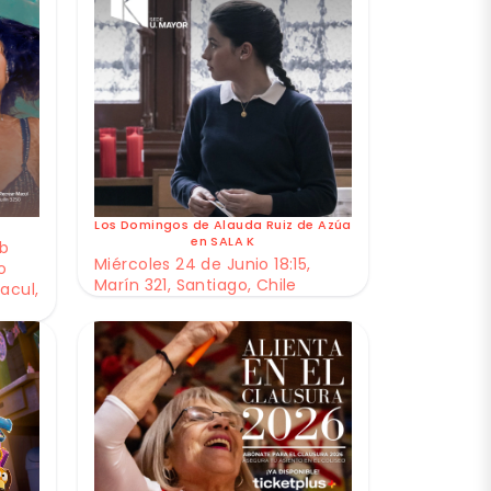
Los Domingos de Alauda Ruiz de Azúa
en SALA K
ub
Miércoles 24 de Junio 18:15,
o
Marín 321, Santiago, Chile
acul,