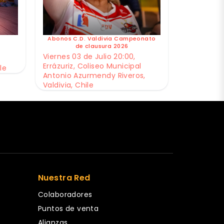
Abonos C.D. Valdivia Campeonato
de clausura 2026
Viernes 03 de Julio 20:00,
Errázuriz, Coliseo Municipal
le
Antonio Azurmendy Riveros,
Valdivia, Chile
Nuestra Red
Colaboradores
Puntos de venta
Alianzas