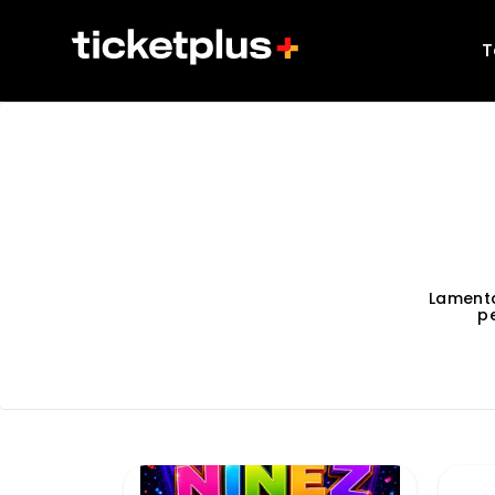
T
Lament
p