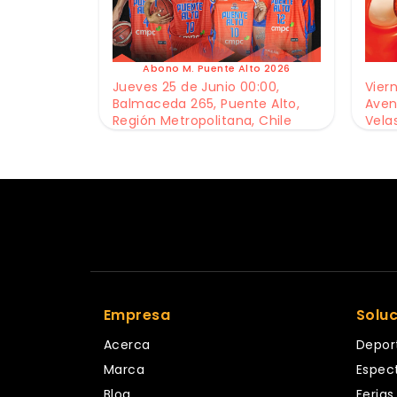
Abono M. Puente Alto 2026
Jueves 25 de Junio 00:00,
Viern
Balmaceda 265, Puente Alto,
Aven
Región Metropolitana, Chile
Vela
Empresa
Solu
Acerca
Depor
Marca
Espec
Blog
Ferias