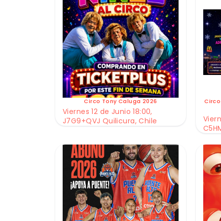
Circo Tony Caluga 2026
Circo
Viernes 12 de Junio 18:00,
Viern
J7G9+QVJ Quilicura, Chile
C5HM