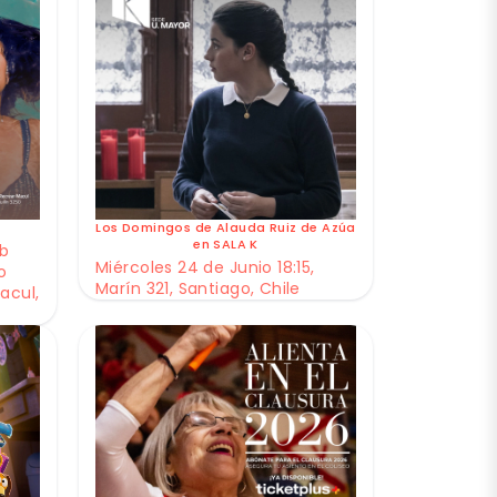
Los Domingos de Alauda Ruiz de Azúa
en SALA K
ub
Miércoles 24 de Junio 18:15,
o
Marín 321, Santiago, Chile
acul,