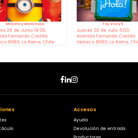
Minions y Monstruos
Toy Story 5
es 26 de Junio 19:00,
Jueves 02 de Julio 11:00,
ida Fernando Castillo
Avenida Fernando Castillo
sco 8580, La Reina, Chile
Velasco 8580, La Reina, Chi
ciones
Accesos
tes
Ayuda
táculo
Devolución de entrada
Productores