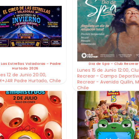
 Las Estrellas Voladoras - Padre
Dia de Spa - Club Recrear
Hurtado 2026
Lunes 15 de Junio 12:00, Cl
es 12 de Junio 20:00,
Recrear - Campo Deportiv
+J4R Padre Hurtado, Chile
Recrear - Avenida Quilin, M
Chile