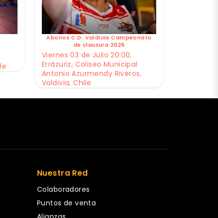
Abonos C.D. Valdivia Campeonato
de clausura 2026
Viernes 03 de Julio 20:00,
Errázuriz, Coliseo Municipal
le
Antonio Azurmendy Riveros,
Valdivia, Chile
Nuestra Red
Colaboradores
Puntos de venta
Alianzas