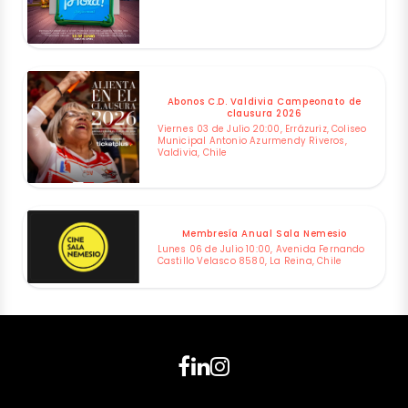
Abonos C.D. Valdivia Campeonato de
clausura 2026
Viernes 03 de Julio 20:00, Errázuriz, Coliseo
Municipal Antonio Azurmendy Riveros,
Valdivia, Chile
Membresía Anual Sala Nemesio
Lunes 06 de Julio 10:00, Avenida Fernando
Castillo Velasco 8580, La Reina, Chile