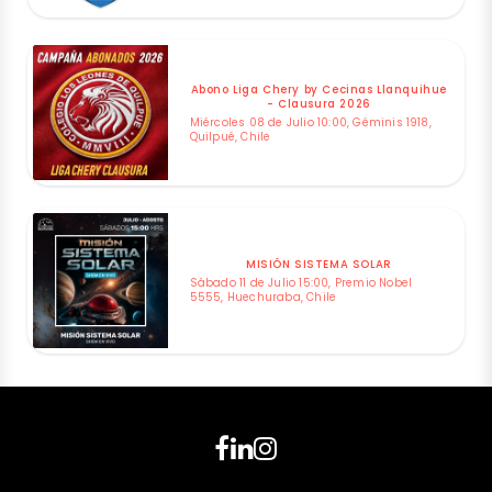
Abono Liga Chery by Cecinas Llanquihue
- Clausura 2026
Miércoles 08 de Julio 10:00, Géminis 1918,
Quilpué, Chile
MISIÓN SISTEMA SOLAR
Sábado 11 de Julio 15:00, Premio Nobel
5555, Huechuraba, Chile