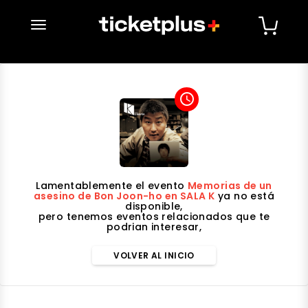
desplegar navegación
access_time
Lamentablemente el evento
Memorias de un
asesino de Bon Joon-ho en SALA K
ya no está
disponible,
pero tenemos eventos relacionados que te
podrian interesar,
VOLVER AL INICIO