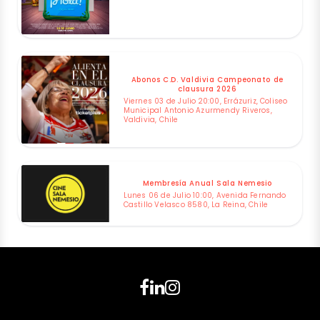
Abonos C.D. Valdivia Campeonato de
clausura 2026
Viernes 03 de Julio 20:00, Errázuriz, Coliseo
Municipal Antonio Azurmendy Riveros,
Valdivia, Chile
Membresía Anual Sala Nemesio
Lunes 06 de Julio 10:00, Avenida Fernando
Castillo Velasco 8580, La Reina, Chile