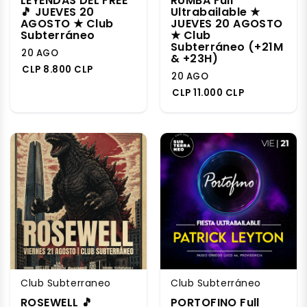
LEYENDAS DEL FREE
RUMBA Full
🎵 JUEVES 20
Ultrabailable ★
AGOSTO ★ Club
JUEVES 20 AGOSTO
Subterráneo
★ Club
Subterráneo (+21M
20 AGO
& +23H)
CLP 8.800 CLP
20 AGO
CLP 11.000 CLP
Club Subterraneo
Club Subterráneo
ROSEWELL 🎵
PORTOFINO Full