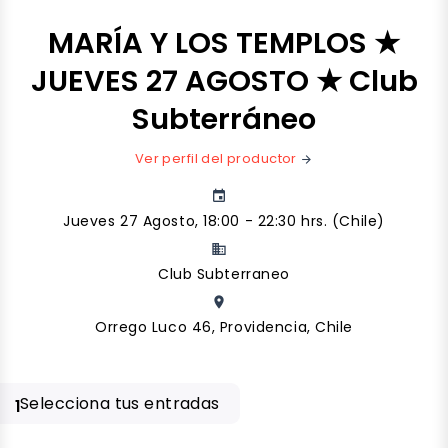
MARÍA Y LOS TEMPLOS ★
JUEVES 27 AGOSTO ★ Club
Subterráneo
Ver perfil del productor
arrow_forward
event
Jueves 27 Agosto, 18:00 - 22:30 hrs. (Chile)
business
Club Subterraneo
place
Orrego Luco 46, Providencia, Chile
Selecciona tus entradas
1