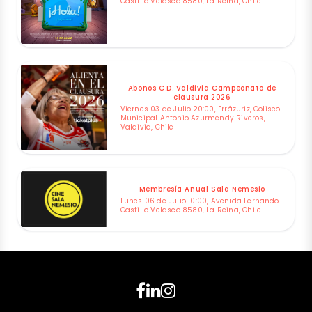
Castillo Velasco 8580, La Reina, Chile
Abonos C.D. Valdivia Campeonato de
clausura 2026
Viernes 03 de Julio 20:00, Errázuriz, Coliseo
Municipal Antonio Azurmendy Riveros,
Valdivia, Chile
Membresía Anual Sala Nemesio
Lunes 06 de Julio 10:00, Avenida Fernando
Castillo Velasco 8580, La Reina, Chile