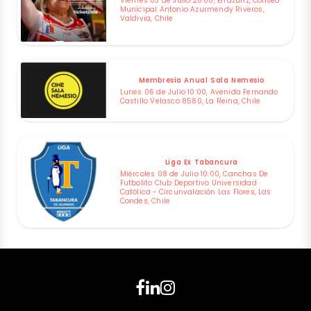
Viernes 03 de Julio 20:00, Errázuriz, Coliseo
Municipal Antonio Azurmendy Riveros,
Valdivia, Chile
Membresía Anual Sala Nemesio
Lunes 06 de Julio 10:00, Avenida Fernando
Castillo Velasco 8580, La Reina, Chile
Liga Ex Tabancura
Miércoles 08 de Julio 10:00, Canchas De
Futbolito Club Deportivo Universidad
Católica - Circunvalación Las Flores, Las
Condes, Chile