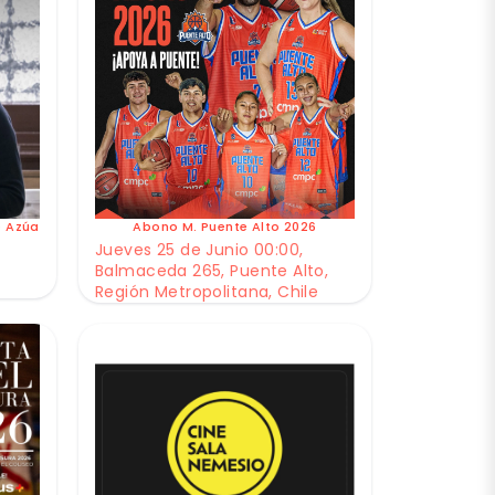
e Azúa
Abono M. Puente Alto 2026
Jueves 25 de Junio 00:00,
Balmaceda 265, Puente Alto,
Región Metropolitana, Chile