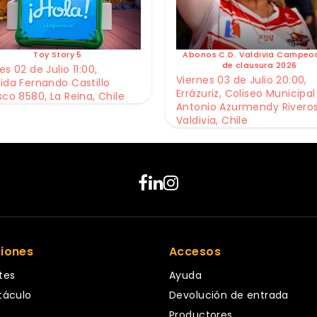
Toy Story 5
Abonos C.D. Valdivia Campeo
de clausura 2026
s 02 de Julio 11:00,
Viernes 03 de Julio 20:00,
ida Fernando Castillo
Errázuriz, Coliseo Municipal
sco 8580, La Reina, Chile
Antonio Azurmendy Riveros
Valdivia, Chile
ciones
Accesos
tes
Ayuda
táculo
Devolución de entrada
Productores