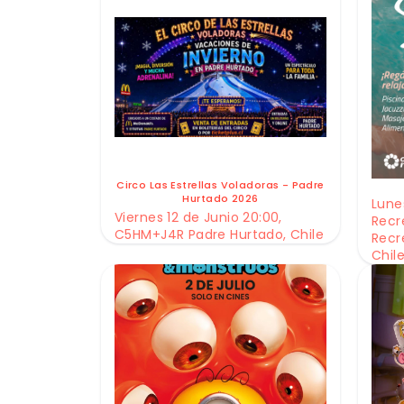
Circo Las Estrellas Voladoras - Padre
Hurtado 2026
Lunes
Viernes 12 de Junio 20:00,
Recr
C5HM+J4R Padre Hurtado, Chile
Recr
Chil