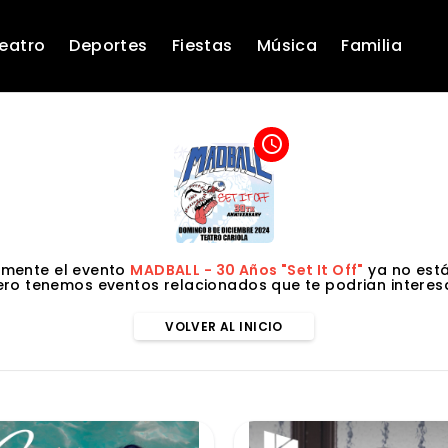
eatro
Deportes
Fiestas
Música
Familia
access_time
mente el evento
MADBALL - 30 Años "Set It Off"
ya no está
ero tenemos eventos relacionados que te podrian interesa
VOLVER AL INICIO