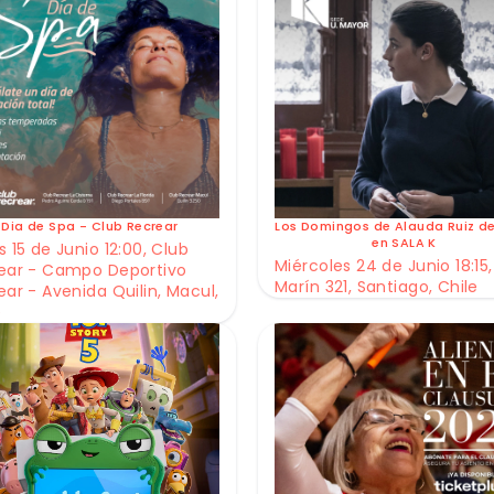
Dia de Spa - Club Recrear
Los Domingos de Alauda Ruiz d
en SALA K
 15 de Junio 12:00, Club
Miércoles 24 de Junio 18:15,
ear - Campo Deportivo
Marín 321, Santiago, Chile
ear - Avenida Quilin, Macul,
e