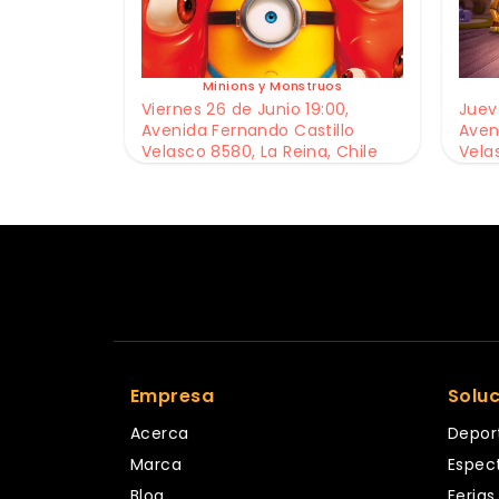
Minions y Monstruos
Viernes 26 de Junio 19:00,
Jueve
Avenida Fernando Castillo
Aven
Velasco 8580, La Reina, Chile
Vela
Empresa
Solu
Acerca
Depor
Marca
Espec
Blog
Ferias