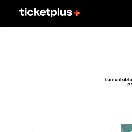
T
Lamentable
p