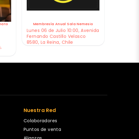
nato
Membresía Anual Sala Nemesio
Lunes 06 de Julio 10:00, Avenida
Fernando Castillo Velasco
8580, La Reina, Chile
,
Nuestra Red
Colaboradores
Puntos de venta
Alianzas