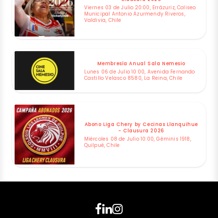
Viernes 03 de Julio 20:00, Errázuriz, Coliseo
Municipal Antonio Azurmendy Riveros,
Valdivia, Chile
Membresía Anual Sala Nemesio
Lunes 06 de Julio 10:00, Avenida Fernando
Castillo Velasco 8580, La Reina, Chile
Abono Liga Chery by Cecinas Llanquihue
- Clausura 2026
Miércoles 08 de Julio 10:00, Géminis 1918,
Quilpué, Chile