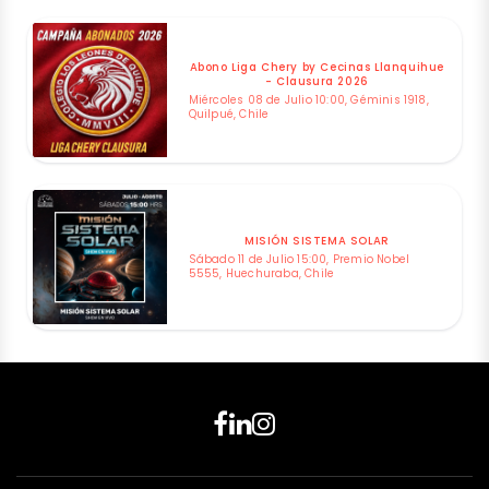
Abono Liga Chery by Cecinas Llanquihue
- Clausura 2026
Miércoles 08 de Julio 10:00, Géminis 1918,
Quilpué, Chile
MISIÓN SISTEMA SOLAR
Sábado 11 de Julio 15:00, Premio Nobel
5555, Huechuraba, Chile