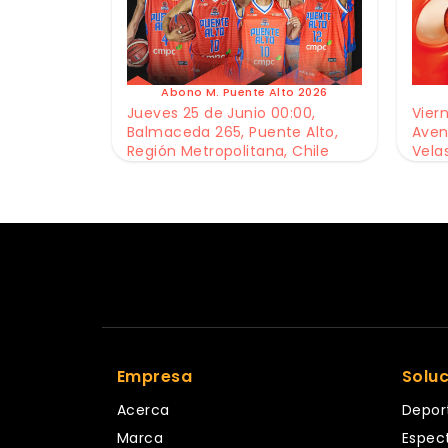
Abono M. Puente Alto 2026
Jueves 25 de Junio 00:00,
Viern
Balmaceda 265, Puente Alto,
Aven
Región Metropolitana, Chile
Vela
Empresa
Solu
Acerca
Depor
Marca
Espec