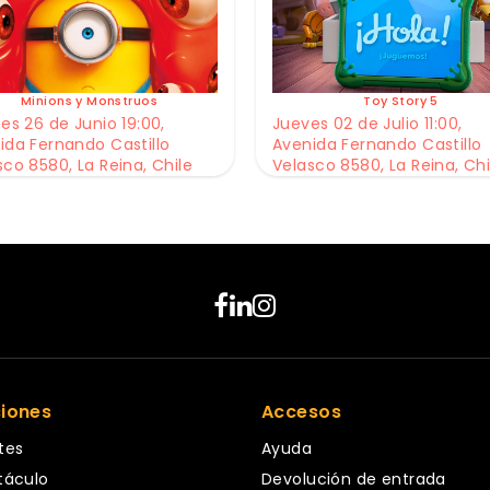
Minions y Monstruos
Toy Story 5
es 26 de Junio 19:00,
Jueves 02 de Julio 11:00,
ida Fernando Castillo
Avenida Fernando Castillo
sco 8580, La Reina, Chile
Velasco 8580, La Reina, Chi
ciones
Accesos
tes
Ayuda
táculo
Devolución de entrada