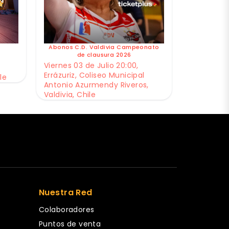
Abonos C.D. Valdivia Campeonato
de clausura 2026
Viernes 03 de Julio 20:00,
Errázuriz, Coliseo Municipal
le
Antonio Azurmendy Riveros,
Valdivia, Chile
Nuestra Red
Colaboradores
Puntos de venta