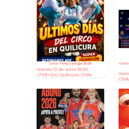
Circo Tony Caluga 2026
Circo
Viernes 12 de Junio 18:00,
Viern
J7G9+QVJ Quilicura, Chile
C5HM