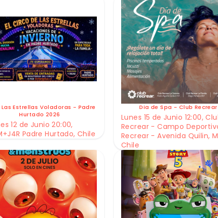
 Las Estrellas Voladoras - Padre
Dia de Spa - Club Recrear
Hurtado 2026
Lunes 15 de Junio 12:00, Cl
es 12 de Junio 20:00,
Recrear - Campo Deportiv
+J4R Padre Hurtado, Chile
Recrear - Avenida Quilin, M
Chile