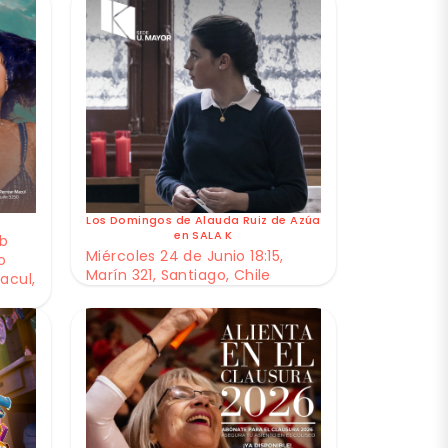
Los Domingos de Alauda Ruiz de Azúa
en SALA K
ub
Miércoles 24 de Junio 18:15,
o
Marín 321, Santiago, Chile
acul,