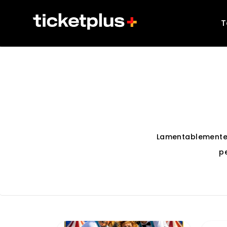
T
Lamentablemente
p