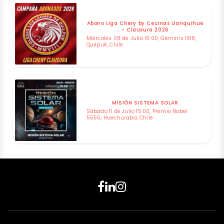
Abono Liga Chery by Cecinas Llanquihue
- Clausura 2026
Miércoles 08 de Julio 10:00, Géminis 1918,
Quilpué, Chile
MISIÓN SISTEMA SOLAR
Sábado 11 de Julio 15:00, Premio Nobel
5555, Huechuraba, Chile