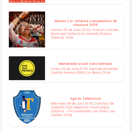
Abonos C.D. Valdivia Campeonato de
clausura 2026
Viernes 03 de Julio 20:00, Errázuriz, Coliseo
Municipal Antonio Azurmendy Riveros,
Valdivia, Chile
Membresía Anual Sala Nemesio
Lunes 06 de Julio 10:00, Avenida Fernando
Castillo Velasco 8580, La Reina, Chile
Liga Ex Tabancura
Miércoles 08 de Julio 10:00, Canchas De
Futbolito Club Deportivo Universidad
Católica - Circunvalación Las Flores, Las
Condes, Chile