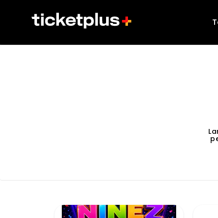
T
La
p