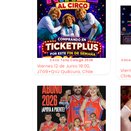
Circo Tony Caluga 2026
Circo
Viernes 12 de Junio 18:00,
Viern
J7G9+QVJ Quilicura, Chile
C5HM