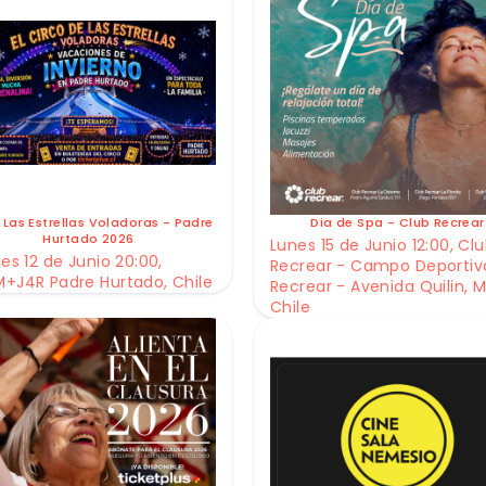
 Las Estrellas Voladoras - Padre
Dia de Spa - Club Recrear
Hurtado 2026
Lunes 15 de Junio 12:00, Cl
es 12 de Junio 20:00,
Recrear - Campo Deportiv
+J4R Padre Hurtado, Chile
Recrear - Avenida Quilin, M
Chile