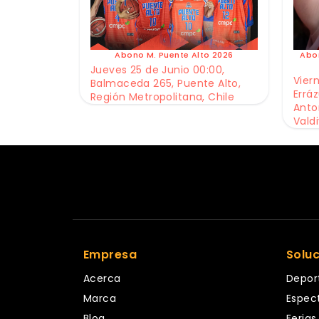
Abono M. Puente Alto 2026
Abo
Jueves 25 de Junio 00:00,
Viern
Balmaceda 265, Puente Alto,
Erráz
Región Metropolitana, Chile
Anto
Valdi
Empresa
Solu
Acerca
Depor
Marca
Espec
Blog
Ferias