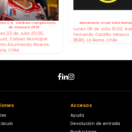
nos C.D. Valdivia Campeonato
Membresía Anual Sala Neme
de clausura 2026
Lunes 06 de Julio 10:00, Av
es 03 de Julio 20:00,
Fernando Castillo Velasco
uriz, Coliseo Municipal
8580, La Reina, Chile
nio Azurmendy Riveros,
via, Chile
ciones
Accesos
tes
Ayuda
táculo
Devolución de entrada
Productores