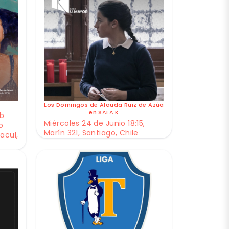
Los Domingos de Alauda Ruiz de Azúa
en SALA K
ub
Miércoles 24 de Junio 18:15,
o
Marín 321, Santiago, Chile
acul,