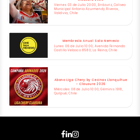
Viernes 03 de Julio 20:00, Errázuriz, Coliseo
Municipal Antonio Azurmendy Riveros,
Valdivia, Chile
Membresía Anual Sala Nemesio
Lunes 06 de Julio 10:00, Avenida Fernando
Castillo Velasco 8580, La Reina, Chile
Abono Liga Chery by Cecinas Llanquihue
- Clausura 2026
Miércoles 08 de Julio 10:00, Géminis 1918,
Quilpué, Chile