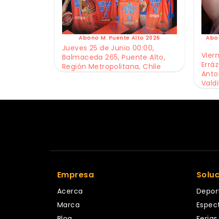
Abono M. Puente Alto 2026
Abo
Jueves 25 de Junio 00:00,
Viern
Balmaceda 265, Puente Alto,
Erráz
Región Metropolitana, Chile
Anto
Valdi
Empresa
Solu
Acerca
Depor
Marca
Espec
Blog
Ferias