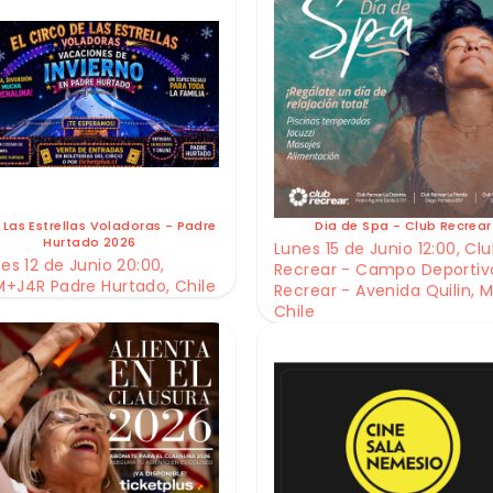
 Las Estrellas Voladoras - Padre
Dia de Spa - Club Recrear
Hurtado 2026
Lunes 15 de Junio 12:00, Cl
es 12 de Junio 20:00,
Recrear - Campo Deportiv
+J4R Padre Hurtado, Chile
Recrear - Avenida Quilin, M
Chile