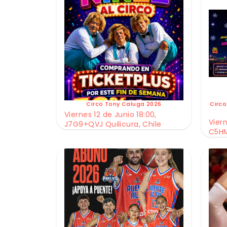
Circo Tony Caluga 2026
Circo
Viernes 12 de Junio 18:00,
Viern
J7G9+QVJ Quilicura, Chile
C5HM