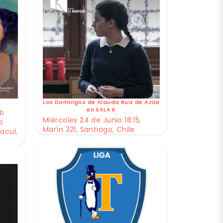
Los Domingos de Alauda Ruiz de Azúa
en SALA K
ub
Miércoles 24 de Junio 18:15,
o
Marín 321, Santiago, Chile
acul,