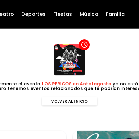
eatro
Deportes
Fiestas
Música
Familia
access_time
emente el evento
LOS PERICOS en Antofagasta
ya no está 
ero tenemos eventos relacionados que te podrian interesa
VOLVER AL INICIO