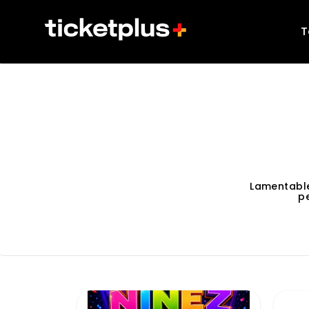
T
Lamentabl
p