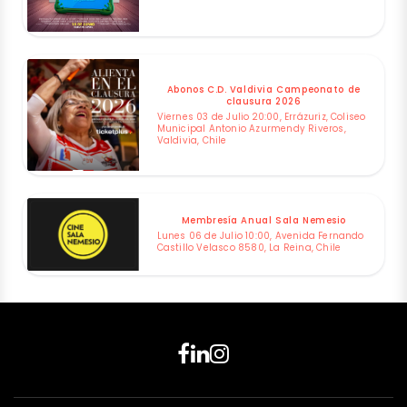
Abonos C.D. Valdivia Campeonato de
clausura 2026
Viernes 03 de Julio 20:00, Errázuriz, Coliseo
Municipal Antonio Azurmendy Riveros,
Valdivia, Chile
Membresía Anual Sala Nemesio
Lunes 06 de Julio 10:00, Avenida Fernando
Castillo Velasco 8580, La Reina, Chile