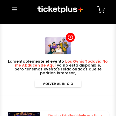
desplegar navegación
access_time
Lamentablemente el evento
Los Ovnis Todavía No
me Abducen de Aquí
ya no está disponible,
pero tenemos eventos relacionados que te
podrian interesar,
VOLVER AL INICIO
Circo Las Estrellas Voladoras - Padre